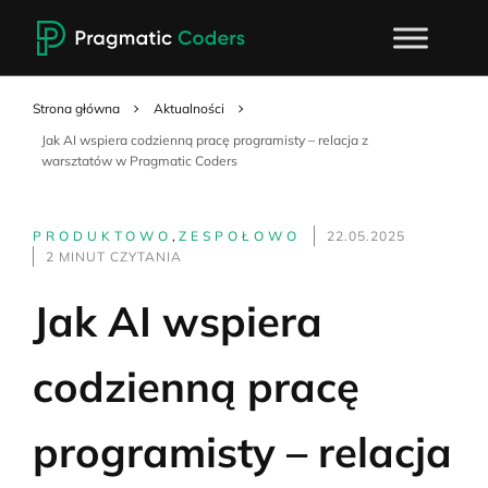
Strona główna
Aktualności
Jak AI wspiera codzienną pracę programisty – relacja z
warsztatów w Pragmatic Coders
PRODUKTOWO
,
ZESPOŁOWO
22.05.2025
2 MINUT CZYTANIA
Jak AI wspiera
codzienną pracę
programisty – relacja